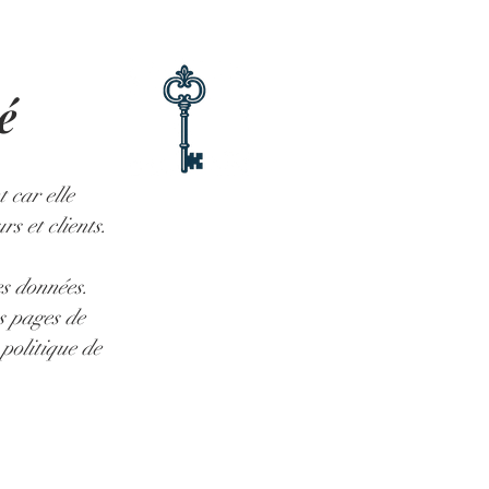
é
 car elle
rs et clients.
es données.
es pages de
politique de