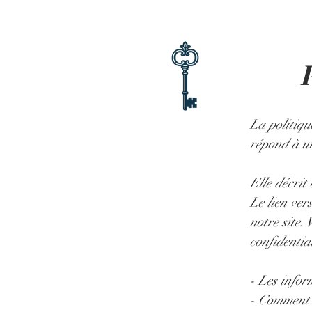
La politiqu
répond à un
Elle décrit
Le lien vers
notre site.
confidential
- Les infor
- Comment n