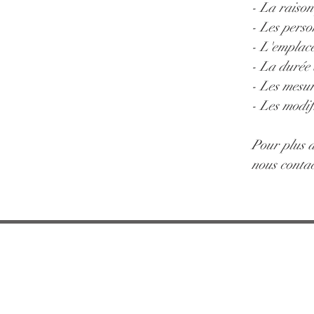
- La raison
- Les perso
- L'emplac
- La durée 
- Les mesur
- Les modif
Pour plus d
nous contac
Entrez
L’âme de Clévant
Momen