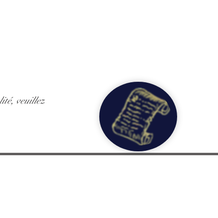
ité, veuillez
es
Les secrets
Les clés
Echo